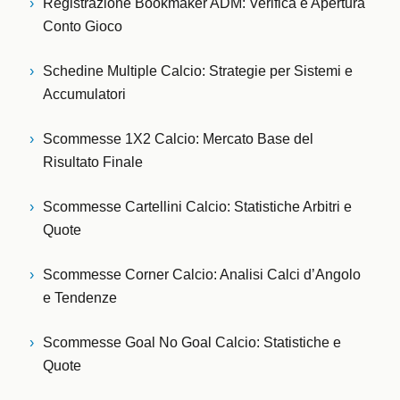
Registrazione Bookmaker ADM: Verifica e Apertura
Conto Gioco
Schedine Multiple Calcio: Strategie per Sistemi e
Accumulatori
Scommesse 1X2 Calcio: Mercato Base del
Risultato Finale
Scommesse Cartellini Calcio: Statistiche Arbitri e
Quote
Scommesse Corner Calcio: Analisi Calci d’Angolo
e Tendenze
Scommesse Goal No Goal Calcio: Statistiche e
Quote