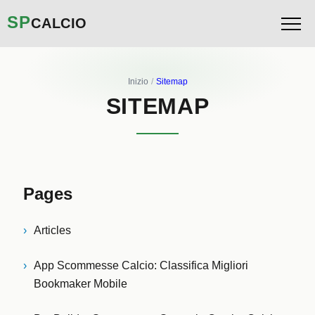
SP
CALCIO
Inizio
Sitemap
SITEMAP
Pages
Articles
App Scommesse Calcio: Classifica Migliori
Bookmaker Mobile