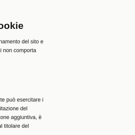
ookie
onamento del sito e
ici non comporta
te può esercitare i
mitazione del
zione aggiuntiva, è
l titolare del