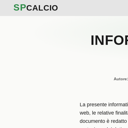
SP
CALCIO
INFO
Autore
La presente informativ
web, le relative final
documento è redatto 