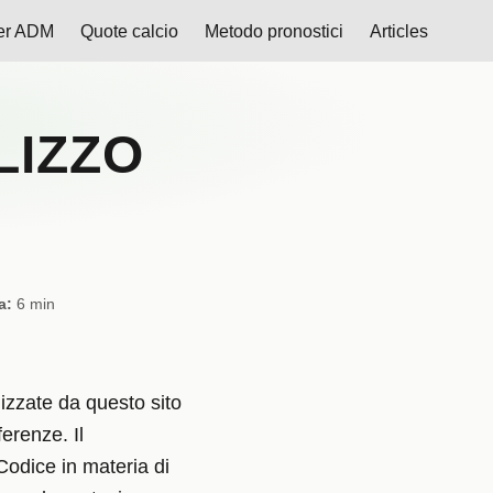
er ADM
Quote calcio
Metodo pronostici
Articles
LIZZO
a:
6 min
lizzate da questo sito
ferenze. Il
odice in materia di