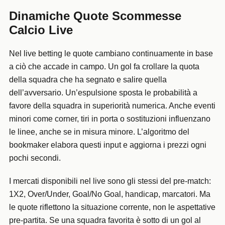
Dinamiche Quote Scommesse
Calcio Live
Nel live betting le quote cambiano continuamente in base
a ciò che accade in campo. Un gol fa crollare la quota
della squadra che ha segnato e salire quella
dell’avversario. Un’espulsione sposta le probabilità a
favore della squadra in superiorità numerica. Anche eventi
minori come corner, tiri in porta o sostituzioni influenzano
le linee, anche se in misura minore. L’algoritmo del
bookmaker elabora questi input e aggiorna i prezzi ogni
pochi secondi.
I mercati disponibili nel live sono gli stessi del pre-match:
1X2, Over/Under, Goal/No Goal, handicap, marcatori. Ma
le quote riflettono la situazione corrente, non le aspettative
pre-partita. Se una squadra favorita è sotto di un gol al