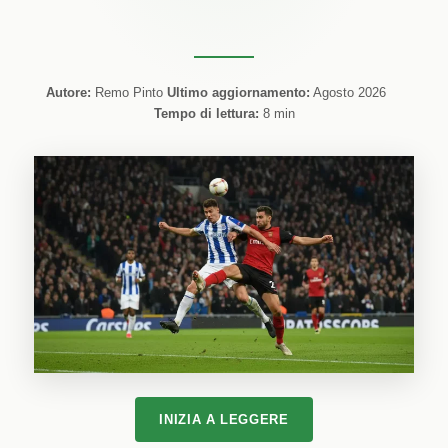
Autore:
Remo Pinto
Ultimo aggiornamento:
Agosto 2026
Tempo di lettura:
8 min
INIZIA A LEGGERE