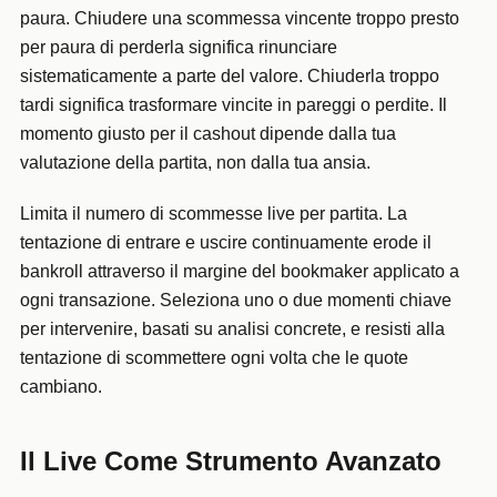
paura. Chiudere una scommessa vincente troppo presto
per paura di perderla significa rinunciare
sistematicamente a parte del valore. Chiuderla troppo
tardi significa trasformare vincite in pareggi o perdite. Il
momento giusto per il cashout dipende dalla tua
valutazione della partita, non dalla tua ansia.
Limita il numero di scommesse live per partita. La
tentazione di entrare e uscire continuamente erode il
bankroll attraverso il margine del bookmaker applicato a
ogni transazione. Seleziona uno o due momenti chiave
per intervenire, basati su analisi concrete, e resisti alla
tentazione di scommettere ogni volta che le quote
cambiano.
Il Live Come Strumento Avanzato