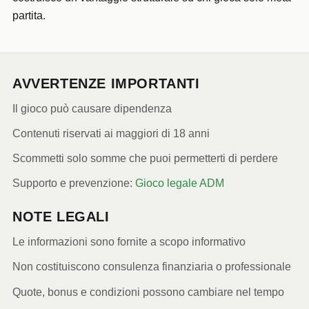
partita.
AVVERTENZE IMPORTANTI
Il gioco può causare dipendenza
Contenuti riservati ai maggiori di 18 anni
Scommetti solo somme che puoi permetterti di perdere
Supporto e prevenzione:
Gioco legale ADM
NOTE LEGALI
Le informazioni sono fornite a scopo informativo
Non costituiscono consulenza finanziaria o professionale
Quote, bonus e condizioni possono cambiare nel tempo