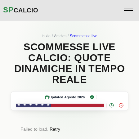
SP
CALCIO
Inizio
Articles
Scommesse live
SCOMMESSE LIVE
CALCIO: QUOTE
DINAMICHE IN TEMPO
REALE
Updated Agosto 2026
18+
Failed to load.
Retry