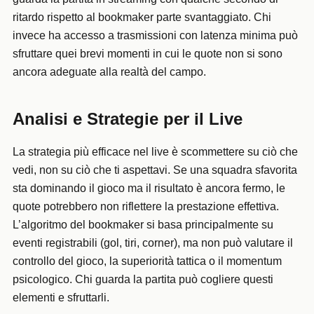
ritardo rispetto al bookmaker parte svantaggiato. Chi
invece ha accesso a trasmissioni con latenza minima può
sfruttare quei brevi momenti in cui le quote non si sono
ancora adeguate alla realtà del campo.
Analisi e Strategie per il Live
La strategia più efficace nel live è scommettere su ciò che
vedi, non su ciò che ti aspettavi. Se una squadra sfavorita
sta dominando il gioco ma il risultato è ancora fermo, le
quote potrebbero non riflettere la prestazione effettiva.
L’algoritmo del bookmaker si basa principalmente su
eventi registrabili (gol, tiri, corner), ma non può valutare il
controllo del gioco, la superiorità tattica o il momentum
psicologico. Chi guarda la partita può cogliere questi
elementi e sfruttarli.