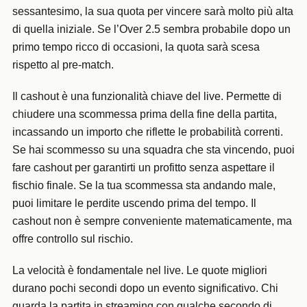
sessantesimo, la sua quota per vincere sarà molto più alta
di quella iniziale. Se l’Over 2.5 sembra probabile dopo un
primo tempo ricco di occasioni, la quota sarà scesa
rispetto al pre-match.
Il cashout è una funzionalità chiave del live. Permette di
chiudere una scommessa prima della fine della partita,
incassando un importo che riflette le probabilità correnti.
Se hai scommesso su una squadra che sta vincendo, puoi
fare cashout per garantirti un profitto senza aspettare il
fischio finale. Se la tua scommessa sta andando male,
puoi limitare le perdite uscendo prima del tempo. Il
cashout non è sempre conveniente matematicamente, ma
offre controllo sul rischio.
La velocità è fondamentale nel live. Le quote migliori
durano pochi secondi dopo un evento significativo. Chi
guarda la partita in streaming con qualche secondo di